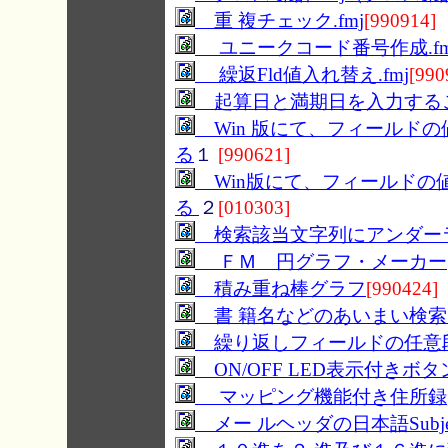
重 複チェック.fmj
[990914]
ユニークコード番号作成.fm
繰返Fld値入れ替え.fmj
[990
起算日と満期日を入力する
Win 版にて、フィールド
る
１
[990621]
Win版にて、フィールドの
る
２
[010303]
検索該当文字列にアンダー
ＦＭ 円グラフ・メーカー
積み重ね棒グラフ
[990424]
書 籍名などのあいまい検索
繰り返しフィールドの任意
ON/OFF LED表示付きボタ
マッピング機能付き住所録
メー ルヘッダの日本語Subject