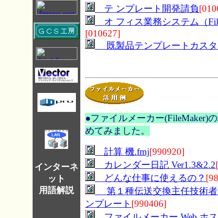
テ ンプレート開発請負
[010
オ フィス業務システム（File
[010627]
既製品テンプレートカスタ
●
ファイルメーカー
(FileMaker)
の
めてみました。
計算 機.fmj
[990920]
カレンダー日記 Ver1.3&2.2
インターネ
どんな仕事に使えるの？
[9
ット
用語解説
第１種伝送交換主任技術者
ンプレート
[990406]
ファイルメーカー Web ホ