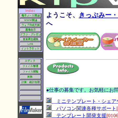
ようこそ、
きっぷみー・どっ
へ
●
仕事の募集です。お気軽にお
ミニテンプレート・シェア
パソコン関連各種サポート
テンプレート開発支援
[010