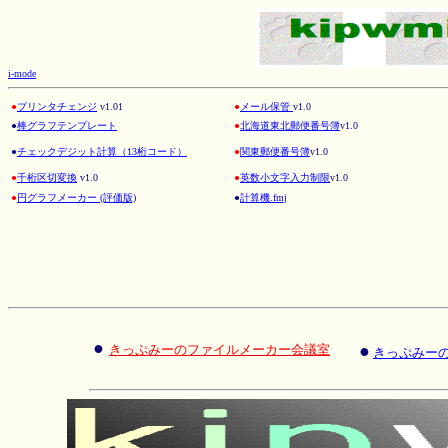
i-mode
●
プリンタチェンジ
v1.01
●
メール保管
v1.0
●
棒グラフテンプレート
●
北海道東北郵便番号簿
v1.0
●
チェックデジット計算（13桁コード）
●
関東郵便番号簿
v1.0
●
千桁区切変換
v1.0
●
英数小文字入力制限
v1.0
●
円グラフメーカー (評価版)
●
計算機.fmj
●
●
きっぷみーのファイルメーカー会議室
きっぷみー