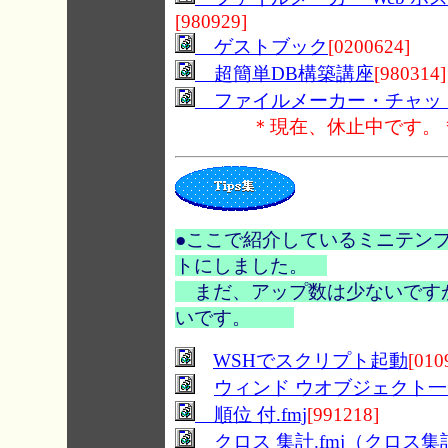
[980929]
ゲストブック
[0200624]
超簡単DB構築講座
[980314]
ファイルメーカー・チャッ
＊現在、休止中です。
●ここで紹介しているミニテンプレ
トにしました。
まだ、アップ数は少ないです
いです。
WSHでスクリプト起動
[010
ウィンド ウオブジェクト一
順位 付.fmj
[991218]
クロス 集計.fmj（クロス集計結